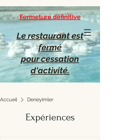
Fermeture définitive
Le restaurant est
fermé
pour cessation
d'activité.
Restaurant
"La Table
Du Pèlerin"
Accueil
Deneyimler
Expériences